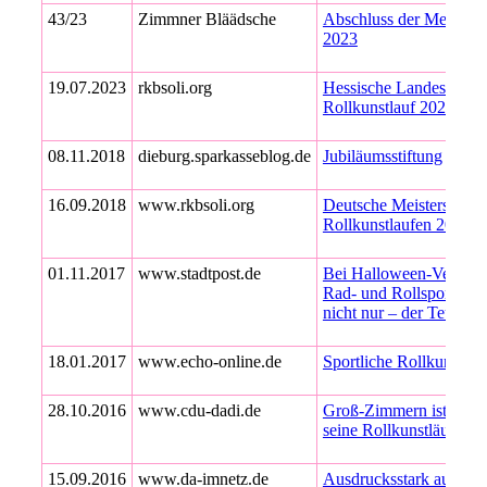
43/23
Zimmner Bläädsche
Abschluss der Meistersc
2023
19.07.2023
rkbsoli.org
Hessische Landesmeiste
Rollkunstlauf 2023
08.11.2018
dieburg.sparkasseblog.de
Jubiläumsstiftung
16.09.2018
www.rkbsoli.org
Deutsche Meisterschaft
Rollkunstlaufen 2018
01.11.2017
www.stadtpost.de
Bei Halloween-Veransta
Rad- und Rollsportverei
nicht nur – der Teufel l
18.01.2017
www.echo-online.de
Sportliche Rollkunstläu
28.10.2016
www.cdu-dadi.de
Groß-Zimmern ist bunde
seine Rollkunstläufer b
15.09.2016
www.da-imnetz.de
Ausdrucksstark auf Vie