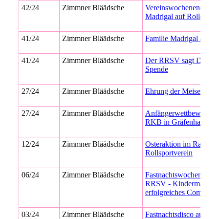
42/24
Zimmner Bläädsche
Vereinswochenende „Fa
Madrigal auf Rollen“
41/24
Zimmner Bläädsche
Familie Madrigal auf R
41/24
Zimmner Bläädsche
Der RRSV sagt DANKE
Spende
27/24
Zimmner Bläädsche
Ehrung der Meiser 202
27/24
Zimmner Bläädsche
Anfängerwettbewerb 2
RKB in Gräfenhausen
12/24
Zimmner Bläädsche
Osteraktion im Rad- &
Rollsportverein
06/24
Zimmner Bläädsche
Fastnachtswochenende
RRSV - Kindermaskenba
erfolgreiches Comebac
03/24
Zimmner Bläädsche
Fastnachtsdisco auf Rol