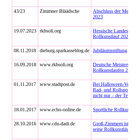
43/23
Zimmner Bläädsche
Abschluss der Meistersc
2023
19.07.2023
rkbsoli.org
Hessische Landesmeiste
Rollkunstlauf 2023
08.11.2018
dieburg.sparkasseblog.de
Jubiläumsstiftung
16.09.2018
www.rkbsoli.org
Deutsche Meisterschaft
Rollkunstlaufen 2018
01.11.2017
www.stadtpost.de
Bei Halloween-Veransta
Rad- und Rollsportverei
nicht nur – der Teufel l
18.01.2017
www.echo-online.de
Sportliche Rollkunstläu
28.10.2016
www.cdu-dadi.de
Groß-Zimmern ist bunde
seine Rollkunstläufer b