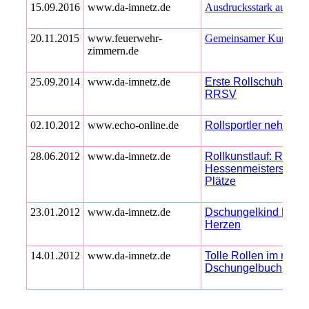
15.09.2016
www.da-imnetz.de
Ausdrucksstark auf Vie
20.11.2015
www.feuerwehr-
Gemeinsamer Kurs in er
zimmern.de
25.09.2014
www.da-imnetz.de
Erste Rollschuhdisco 
RRSV
02.10.2012
www.echo-online.de
Rollsportle
r n
ehmen F
28.06.2012
www.da-imnetz.de
Rollkunstlauf: RRSV e
Hessenmeisterschaft
Plätze
23.01.2012
www.da-imnetz.de
Dschungelkind Mogli r
Herzen
14.01.2012
www.da-imnetz.de
Tolle Rollen im rolle
Dschungelbuch